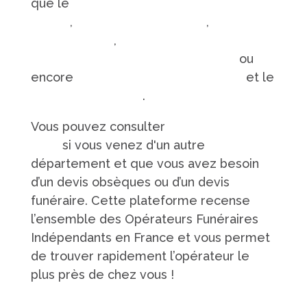
que le
rapatriement du corps d'un
défunt
,
les funérailles laïques
,
les
condoléances
,
les démarches à suivre
pour les obsèques après un décès
ou
encore
comment rendre hommage
et le
transport funéraire
.
Vous pouvez consulter
la plateforme
SOFI
si vous venez d'un autre
département et que vous avez besoin
d’un devis obsèques ou d’un devis
funéraire. Cette plateforme recense
l’ensemble des Opérateurs Funéraires
Indépendants en France et vous permet
de trouver rapidement l’opérateur le
plus près de chez vous !