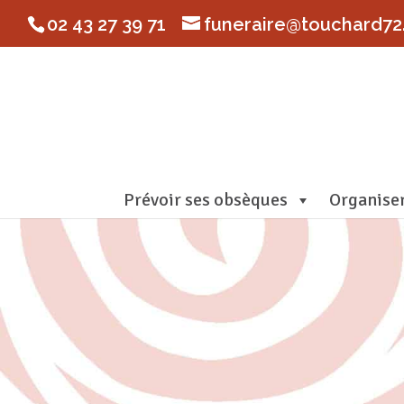
02 43 27 39 71
funeraire@touchard72.
Prévoir ses obsèques
Organise