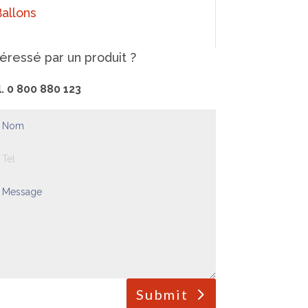
Ballons
téressé par un produit ?
l. 0 800 880 123
Submit