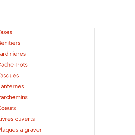
Vases
Bénitiers
Jardinieres
Cache-Pots
Vasques
Lanternes
Parchemins
Coeurs
Livres ouverts
Plaques a graver