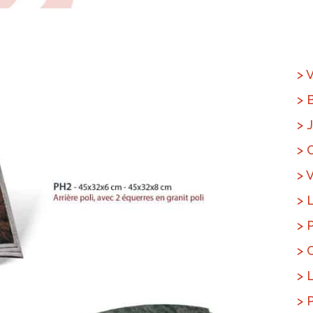
> 
> 
> 
> 
> 
> 
> 
> 
> 
> 