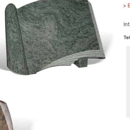
> 
In
Te